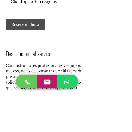
Club Hípico Somosaguas
Reservar ahora
Descripción del servicio
Con instructores profesionales y equipos
nuevos, no es de extrañar que el(la) Sesión
privada de entrenamiento sea tan
solicitado(a). Prepárate para encontrar lo
que realmente te define y experimentar
nuevos desafíos. ¡Reserva hoy mismo!
Datos de contacto
Avenida de la Iglesia, Húmera, España