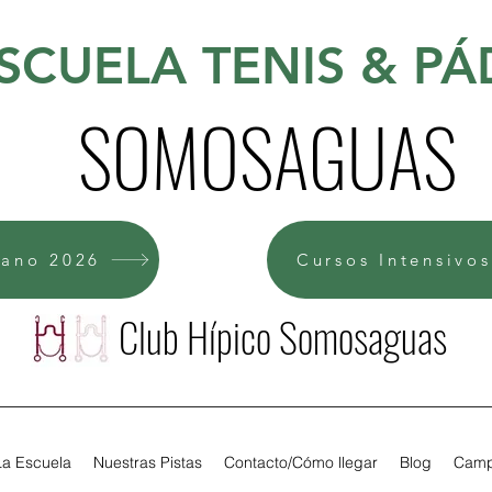
SCUELA TENIS & PÁ
SOMOSAGUAS
ano 2026
Cursos Intensivo
Club Hípico Somosaguas
La Escuela
Nuestras Pistas
Contacto/Cómo llegar
Blog
Camp